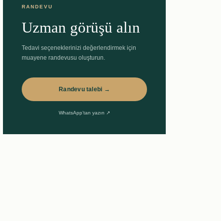
RANDEVU
Uzman görüşü alın
Tedavi seçeneklerinizi değerlendirmek için
muayene randevusu oluşturun.
Randevu talebi →
WhatsApp’tan yazın ↗