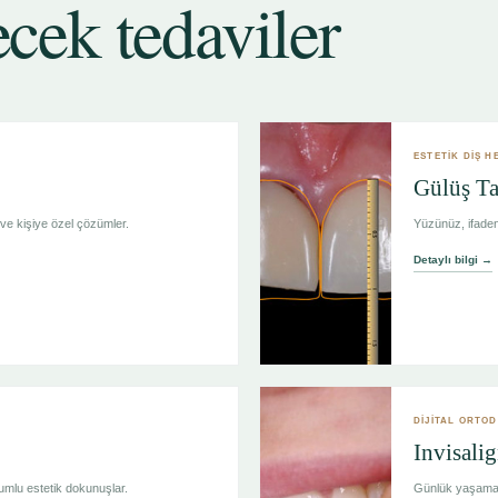
ecek tedaviler
ESTETİK DİŞ H
Gülüş Ta
 ve kişiye özel çözümler.
Yüzünüz, ifaden
Detaylı bilgi →
DİJİTAL ORTO
Invisalig
mlu estetik dokunuşlar.
Günlük yaşama u