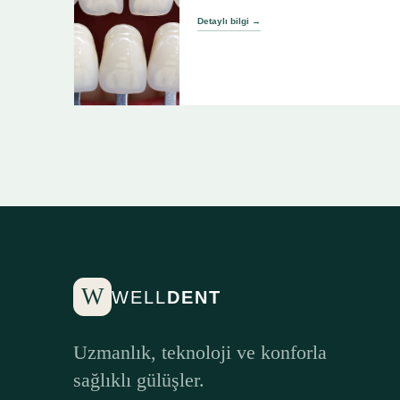
Detaylı bilgi →
W
WELL
DENT
Uzmanlık, teknoloji ve konforla
sağlıklı gülüşler.