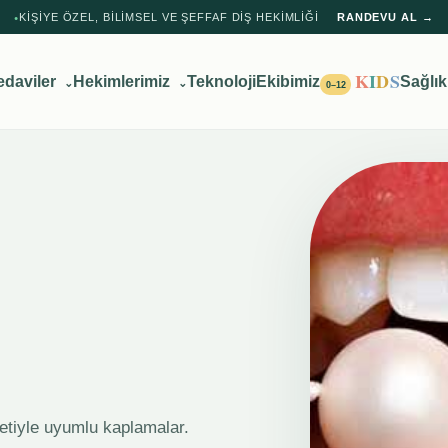
KIŞIYE ÖZEL, BILIMSEL VE ŞEFFAF DIŞ HEKIMLIĞI
RANDEVU AL →
●
K
I
D
S
edaviler
Hekimlerimiz
Teknoloji
Ekibimiz
Sağlık
⌄
⌄
0–12
 etiyle uyumlu kaplamalar.