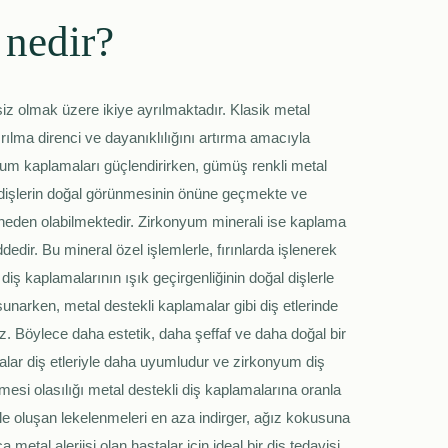
nedir?
siz olmak üzere ikiye ayrılmaktadır. Klasik metal
ırılma direnci ve dayanıklılığını artırma amacıyla
rum kaplamaları güçlendirirken, gümüş renkli metal
 dişlerin doğal görünmesinin önüne geçmekte ve
a neden olabilmektedir. Zirkonyum minerali ise kaplama
edir. Bu mineral özel işlemlerle, fırınlarda işlenerek
iş kaplamalarının ışık geçirgenliğinin doğal dişlerle
unarken, metal destekli kaplamalar gibi diş etlerinde
 Böylece daha estetik, daha şeffaf ve daha doğal bir
lar diş etleriyle daha uyumludur ve zirkonyum diş
lmesi olasılığı metal destekli diş kaplamalarına oranla
e oluşan lekelenmeleri en aza indirger, ağız kokusuna
etal alerjisi olan hastalar için ideal bir diş tedavisi