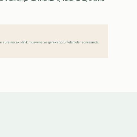
 ve süre ancak klinik muayene ve gerekli görüntülemeler sonrasında