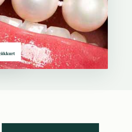
çükkurt