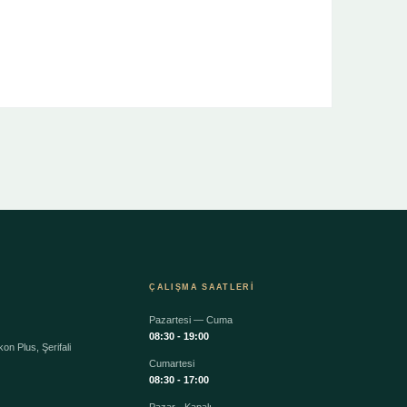
ÇALIŞMA SAATLERI
Pazartesi — Cuma
08:30 - 19:00
on Plus, Şerifali
Cumartesi
08:30 - 17:00