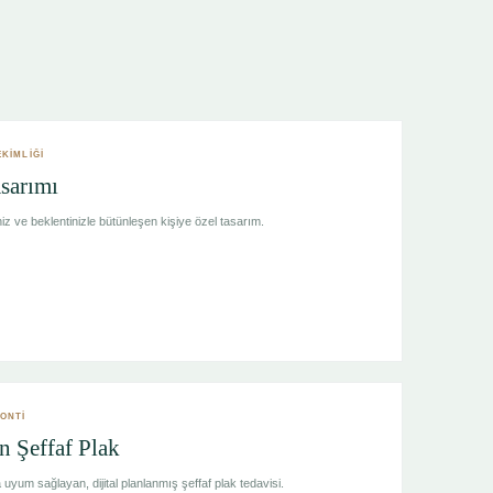
EKİMLİĞİ
sarımı
iz ve beklentinizle bütünleşen kişiye özel tasarım.
DONTİ
n Şeffaf Plak
yum sağlayan, dijital planlanmış şeffaf plak tedavisi.