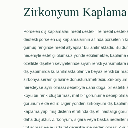
Zirkonyum Kaplama 
Porselen diş kaplamaları metal destekli ile metal destek
destekli porselen diş kaplamalarının altında porselenin k
gümüş renginde metal altyapılar kullanılmaktadır. Bu du
nedeniyle estetiği olumsuz yönde etkilemekte, kaplama
özellikle dişetleri seviyelerinde siyah renkli yansımalar
diş yapımında kullanılmakta olan ve beyaz renkli bir madd
zirkonya seramiği haline dönüştürülmektedir. Zirkonyum d
neredeyse aynı olması sebebiyle daha doğal bir estetik s
koyu bir renk oluşturmaz, mat bir görünüme sebep olmaz.
görünüm elde edilir. Diğer yönden zirkonyum diş kaplama
kaplama yapılmış dişlerin etrafında diş eti hastalığı görü
daha düşüktür. Zirkonyum, sigara veya başka nedenler il
yol açmaz ve ağızda tat değişikliğine neden olmaz. Ayrıca m