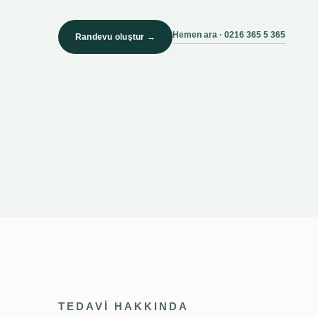
Hemen ara · 0216 365 5 365
Randevu oluştur →
TEDAVİ HAKKINDA