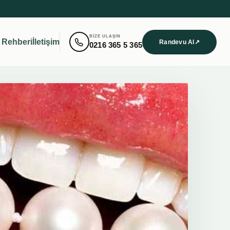
BIZE ULAŞIN
 Rehberi
İletişim
Randevu Al
↗
0216 365 5 365