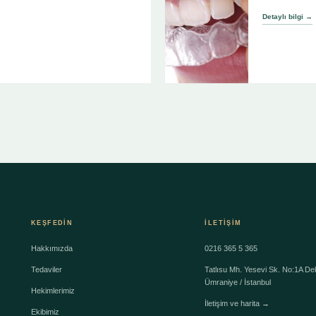
Detaylı bilgi →
KEŞFEDIN
İLETIŞIM
Hakkımızda
0216 365 5 365
Tedaviler
Tatlısu Mh. Yesevi Sk. No:1A Dek
Ümraniye / İstanbul
Hekimlerimiz
İletişim ve harita →
Ekibimiz