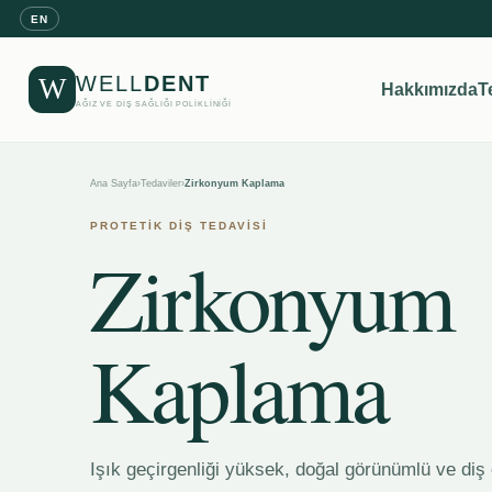
EN
WELL
DENT
W
Hakkımızda
T
AĞIZ VE DİŞ SAĞLIĞI POLİKLİNİĞİ
Ana Sayfa
›
Tedaviler
›
Zirkonyum Kaplama
PROTETİK DİŞ TEDAVİSİ
Zirkonyum
Kaplama
Işık geçirgenliği yüksek, doğal görünümlü ve diş