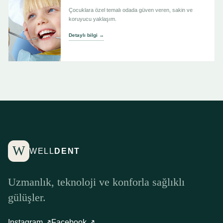
Çocuklara özel temalı odada güven veren, sakin ve
koruyucu yaklaşım.
Detaylı bilgi →
W
WELL
DENT
Uzmanlık, teknoloji ve konforla sağlıklı
gülüşler.
Instagram ↗
Facebook ↗