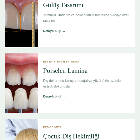
Gülüş Tasarımı
Yüzünüz, ifadeniz ve beklentinizle bütünleşen kişiye özel
tasarım.
Detaylı bilgi →
ESTETİK DİŞ HEKİMLİĞİ
Porselen Lamina
Diş dokusunu koruyan, doğal ve yüzünüzle uyumlu
estetik dokunuşlar.
Detaylı bilgi →
PEDODONTİ
Çocuk Diş Hekimliği