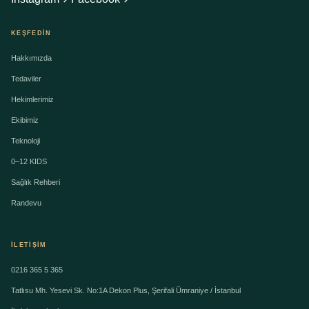
KEŞFEDIN
Hakkımızda
Tedaviler
Hekimlerimiz
Ekibimiz
Teknoloji
0–12 KIDS
Sağlık Rehberi
Randevu
İLETIŞIM
0216 365 5 365
Tatlısu Mh. Yesevi Sk. No:1A Dekon Plus, Şerifali Ümraniye / İstanbul